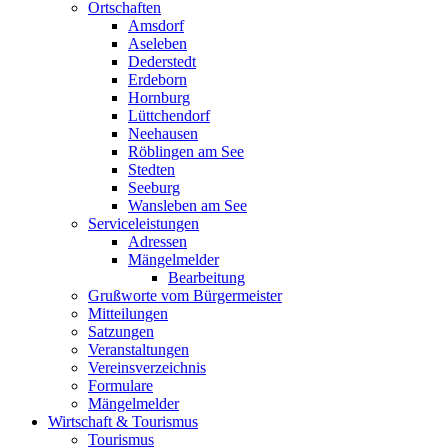
Ortschaften
Amsdorf
Aseleben
Dederstedt
Erdeborn
Hornburg
Lüttchendorf
Neehausen
Röblingen am See
Stedten
Seeburg
Wansleben am See
Serviceleistungen
Adressen
Mängelmelder
Bearbeitung
Grußworte vom Bürgermeister
Mitteilungen
Satzungen
Veranstaltungen
Vereinsverzeichnis
Formulare
Mängelmelder
Wirtschaft & Tourismus
Tourismus