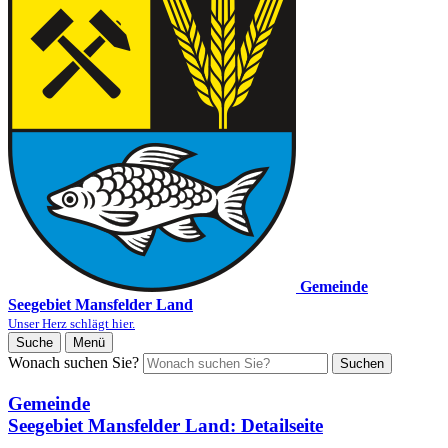
Gemeinde
Seegebiet Mansfelder Land
Unser Herz schlägt hier.
Suche
Menü
Wonach suchen Sie?
Suchen
Gemeinde
Seegebiet Mansfelder Land
: Detailseite