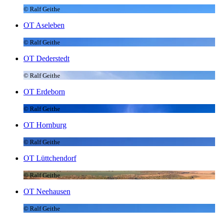
© Ralf Geithe
OT Aseleben
© Ralf Geithe
OT Dederstedt
© Ralf Geithe
OT Erdeborn
© Ralf Geithe
OT Hornburg
© Ralf Geithe
OT Lüttchendorf
© Ralf Geithe
OT Neehausen
© Ralf Geithe