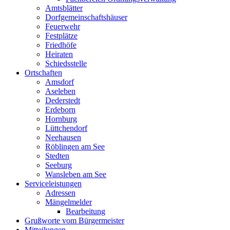
Amtsblätter
Dorfgemeinschaftshäuser
Feuerwehr
Festplätze
Friedhöfe
Heiraten
Schiedsstelle
Ortschaften
Amsdorf
Aseleben
Dederstedt
Erdeborn
Hornburg
Lüttchendorf
Neehausen
Röblingen am See
Stedten
Seeburg
Wansleben am See
Serviceleistungen
Adressen
Mängelmelder
Bearbeitung
Grußworte vom Bürgermeister
Mitteilungen