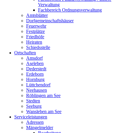
Verwaltung
Fachbereich Ordnungsverwaltung
Amtsblätter
Dorfgemeinschaftshäuser
Feuerwehr
Festplätze
Friedhöfe
Heiraten
Schiedsstelle
Ortschaften
Amsdorf
Aseleben
Dederstedt
Erdeborn
Hornburg
Lüttchendorf
Neehausen
Röblingen am See
Stedten
Seeburg
Wansleben am See
Serviceleistungen
Adressen
Mängelmelder
Bearbeitung