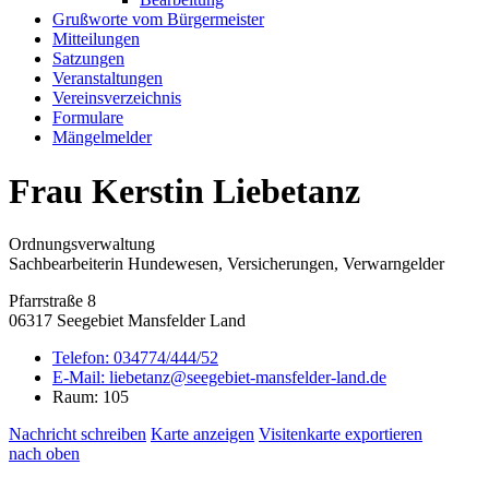
Grußworte vom Bürgermeister
Mitteilungen
Satzungen
Veranstaltungen
Vereinsverzeichnis
Formulare
Mängelmelder
Frau Kerstin Liebetanz
Ordnungsverwaltung
Sachbearbeiterin Hundewesen, Versicherungen, Verwarngelder
Pfarrstraße 8
06317 Seegebiet Mansfelder Land
Telefon:
034774/444/52
E-Mail:
liebetanz@seegebiet-mansfelder-land.de
Raum: 105
Nachricht schreiben
Karte anzeigen
Visitenkarte exportieren
nach oben