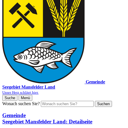
Gemeinde
Seegebiet Mansfelder Land
Unser Herz schlägt hier.
Suche
Menü
Wonach suchen Sie?
Suchen
Gemeinde
Seegebiet Mansfelder Land
: Detailseite