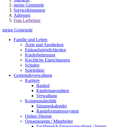
meine Gemeinde
Serviceleistungen
Adressen
Frau Liebetanz
meine Gemeinde
Familie und Leben
Ärzte und Apotheken
Einkaufsmöglichkeiten
Kinderbetreuung
Kirchliche Einrichtungen
Schulen
Spielplätze
Gemeindeverwaltung
Karriere
Bauhof
Kindertagesstätten
Verwaltung
Kommunalpolitik
Sitzungskalender
Ratsinformationssystem
Online Dienste
Organigramm / Mitarbeiter
Fachbereich Finanzverwaltung / Innere