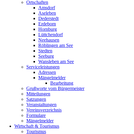
Ortschaften
Amsdorf
Aseleben
Dederstedt
Erdeborn
Hornburg
Lüttchendorf
Neehausen
Röblingen am See
Stedten
Seeburg
Wansleben am See
Serviceleistungen
Adressen
Mängelmelder
Bearbeitung
Grußworte vom Bürgermeister
Mitteilungen
Satzungen
Veranstaltungen
Vereinsverzeichnis
Formulare
Mängelmelder
Wirtschaft & Tourismus
Tourismus