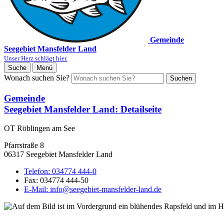
Gemeinde
Seegebiet Mansfelder Land
Unser Herz schlägt hier.
Suche
Menü
Wonach suchen Sie?
Suchen
Gemeinde
Seegebiet Mansfelder Land
: Detailseite
OT Röblingen am See
Pfarrstraße 8
06317 Seegebiet Mansfelder Land
Telefon:
034774 444-0
Fax:
034774 444-50
E-Mail:
info@seegebiet-mansfelder-land.de