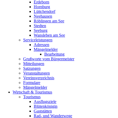
Erdeborn
Hornburg
Lüttchendorf
Neehausen
Röblingen am See
Stedten
Seeburg
Wansleben am See
Serviceleistungen
Adressen
Mängelmelder
Bearbeitung
Grußworte vom Bürgermeister
Mitteilungen
Satzungen
Veranstaltungen
Vereinsverzeichnis
Formulare
Mängelmelder
Wirtschaft & Tourismus
Tourismus
Ausflugsziele
Blütenkönigin
Gaststätten
Rad- und Wanderwege