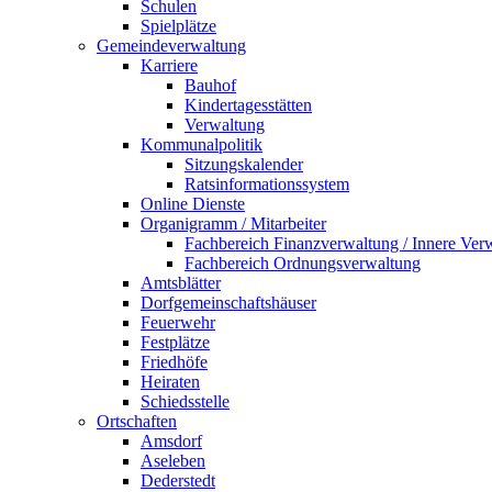
Schulen
Spielplätze
Gemeindeverwaltung
Karriere
Bauhof
Kindertagesstätten
Verwaltung
Kommunalpolitik
Sitzungskalender
Ratsinformationssystem
Online Dienste
Organigramm / Mitarbeiter
Fachbereich Finanzverwaltung / Innere Ver
Fachbereich Ordnungsverwaltung
Amtsblätter
Dorfgemeinschaftshäuser
Feuerwehr
Festplätze
Friedhöfe
Heiraten
Schiedsstelle
Ortschaften
Amsdorf
Aseleben
Dederstedt